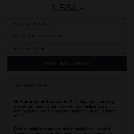
1.534,-
LEGG I HANDLEKURV
INFORMASJON
Herbalife QuickStart pakke 2
gir deg
mye energi og
overskudd
mens du går ned i vekt. Den hjelper deg å
komme igang med å kontrollere vekten din på en lystbetont
måte!
Drikk to måltidserstattende shaker daglig i den Herbalife
Shake smaken som du liker best. Drikk et par kopper av