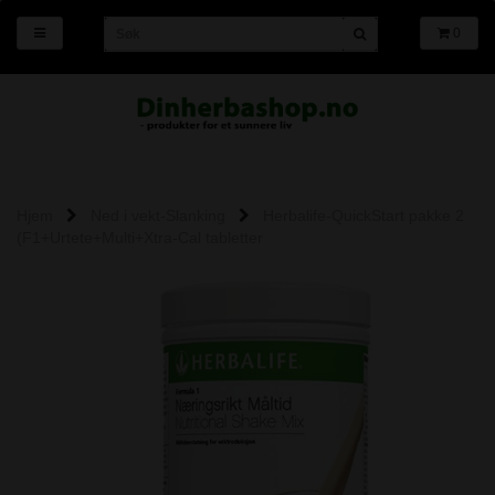
0
Hjem
Ned i vekt-Slanking
Herbalife-QuickStart pakke 2
(F1+Urtete+Multi+Xtra-Cal tabletter