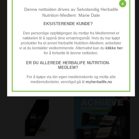
x
Denne nettsiden drives av Selvstendig Herbalife
Nutrition-Medlem: Marie Dale
EKSISTERENDE KUNDE?
Den personlige oppfølgingen du mottar fra Medlemmet er
nøkkelen til å oppnå dine ernæringsmål. Hvis du har kjøpt
produkter fra et annet Herbalife Nutrition-Medlem, anbefaler
vi at du kontakter vedkommende. Alternativt kan du
klikke her
for å fortsette til denne nettsiden.
ER DU ALLEREDE HERBALIFE NUTRITION-
HYDRATE - 20 poser
LiftOff Sitron-Lime ...
MEDLEM?
489,-
359,-
For å kjøpe via din egen medlemskonto og motta alle
medlemsfordeler, vennligst gå til
myherbalife.no