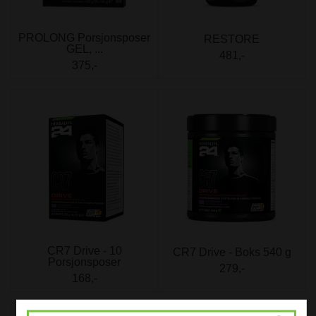
PROLONG Porsjonsposer
RESTORE
GEL, ...
481,-
375,-
CR7 Drive - 10
CR7 Drive - Boks 540 g
Porsjonsposer
279,-
168,-