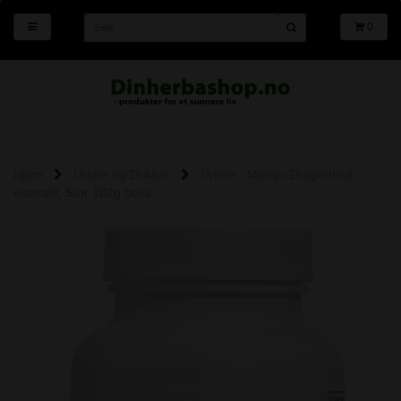
0
Hjem
Urtete og Drikker
Urtete - Mango Dragonfruit,
ekstrakt, Stor 102g boks