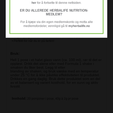
fiber
her
for å fortsette til denne nettsiden.
• Gir 2 milliarder levende bakterier (CFU) per porsjon
• Glutenfri
ER DU ALLEREDE HERBALIFE NUTRITION-
• Høyt fiberinnhold
MEDLEM?
• Ikke tilsatt sukker
• Inneholder ingen søtningsmidler, fargestoffer eller
For å kjøpe via din egen medlemskonto og motta alle
konserveringsmidler
medlemsfordeler, vennligst gå til
myherbalife.no
• Vaniljesmak
• Kan oppbevares i romtemperatur
• Tilgjengelig som en eske med 20 individuelle poser
• Perfekt for når du er på farten!
Bruk:
Hell 1 pose i et halvt glass vann (ca. 100 ml), rør til det er
oppløst. Drikk det alene eller med Formula 1 shake i
smaken du liker best. Legg til etter
blanding av shaken, og bruk væske med en temperatur
under 25 °C for å ikke påvirke effektiviteten til produktet.
Drikkes en gang daglig. Bruk dette produktet som en del
av et balansert og variert kosthold, for en sunn og aktiv
livsstil.
Innhold:
20 porsjoner i pose, 40g á 2g pr pose