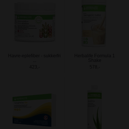
Havre-eplefiber - sukkerfri
Herbalife Formula 1
...
Shake
423,-
578,-