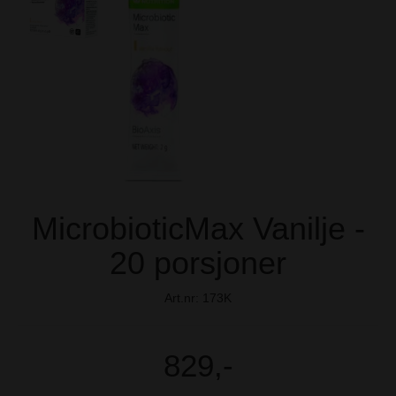
MicrobioticMax Vanilje -
20 porsjoner
Art.nr:
173K
829,-