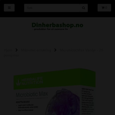
0
Hjem
Målrettet ernæring
MicrobioticMax Vanilje - 20
porsjoner