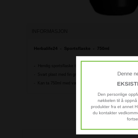
INFORMASJON
Herbalife24 - Sportsflaske - 750ml
-
Hendig sportsflaske til å ta med på trening eller på hels
Denne ne
-
Svart plast med fin grønn og hvit dekor
- Kan ta 750ml med væske
EKSIS
Den personlige oppf
nøkkelen til å oppnå
produkter fra et annet H
du kontakter vedkomme
fortse