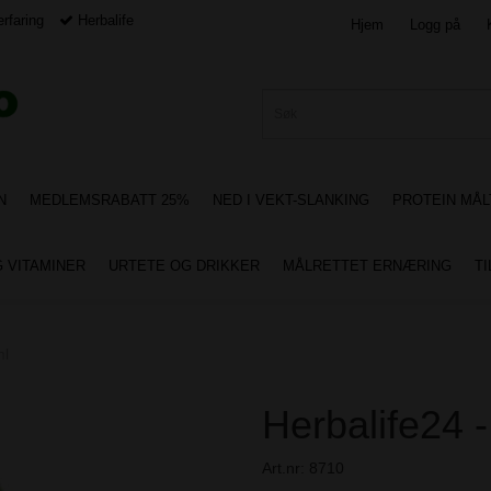
rfaring
Herbalife
Hjem
Logg på
N
MEDLEMSRABATT 25%
NED I VEKT-SLANKING
PROTEIN MÅL
G VITAMINER
URTETE OG DRIKKER
MÅLRETTET ERNÆRING
T
ml
Herbalife24 -
Art.nr:
8710