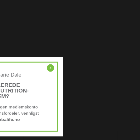
x
arie Dale
LEREDE
UTRITION-
EM?
 egen medlemskonto
sfordeler, vennligst
balife.no