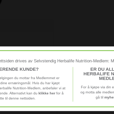
estudio
ttsiden drives av Selvstendig Herbalife Nutrition-Medlem: M
TERENDE KUNDE?
ER DU AL
HERBALIFE N
ølgingen du mottar fra Medlemmet er
MEDL
 dine ernæringsmål. Hvis du har kjøpt
For å kjøpe via din
erbalife Nutrition-Medlem, anbefaler vi at
og motta alle medlem
nde. Alternativt kan du
klikke her
for å
gå til
myher
tte til denne nettsiden.
KUNDER KJØPTE OGSÅ