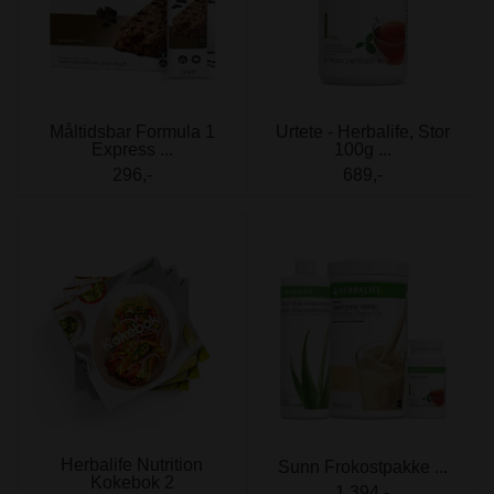
Måltidsbar Formula 1
Urtete - Herbalife, Stor
Express ...
100g ...
296,-
689,-
Herbalife Nutrition
Sunn Frokostpakke ...
Kokebok 2
1.394,-