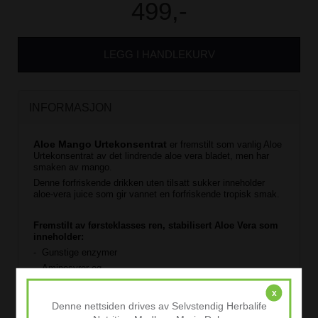
499,-
LEGG I HANDLEKURV
INFORMASJON
Aloe Mango Urtekonsentrat
er fremstilt som vanlig Aloe
Urtekonsentrat av det lindrende aloe vera bladet, men har
smaken av mango.
Denne forfriskende drikken uten tilsatt sukker inneholder
aloe-vera juice som gir vannet en forfriskende tropisk smak.
Fremstilt av førsteklasses ren, stabilisert Aloe Vera som
inneholder:
- Gunstige enzymer
- Aminosyrer og
- Vitaminer sammen med
x
- Kamillens lindrende urteegenskaper
Denne nettsiden drives av Selvstendig Herbalife