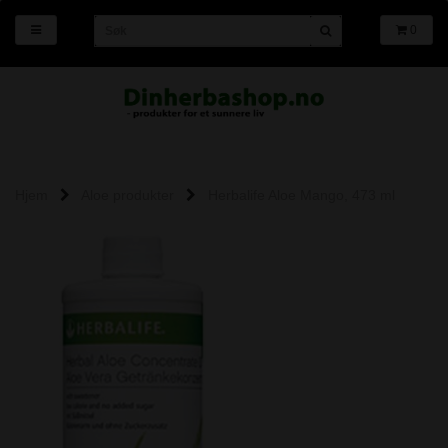
0
Hjem
Aloe produkter
Herbalife Aloe Mango, 473 ml