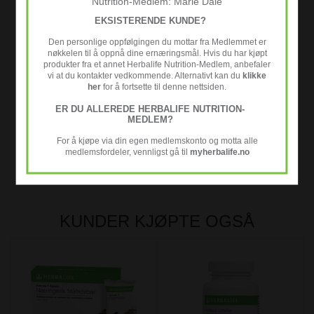
Nutrition-Medlem: Marie Dale
Smør ditt fordøyelsessystem
og nyt godt av Aloe Vera
EKSISTERENDE KUNDE?
plantens mange gode egenskaper i denne lettlagede aloe
drikken.
Den personlige oppfølgingen du mottar fra Medlemmet er
nøkkelen til å oppnå dine ernæringsmål. Hvis du har kjøpt
produkter fra et annet Herbalife Nutrition-Medlem, anbefaler
Innhold i flasken:
473 ml
vi at du kontakter vedkommende. Alternativt kan du
klikke
Anbefalt bruk:
Bland 15-20 ml konsentrat med 125 ml kaldt
her
for å fortsette til denne nettsiden.
vann
ER DU ALLEREDE HERBALIFE NUTRITION-
MEDLEM?
Last ned produktfakta for Herbalife Aloe urtekonsentrat
her
For å kjøpe via din egen medlemskonto og motta alle
medlemsfordeler, vennligst gå til
myherbalife.no
KUNDER KJØPTE OGSÅ